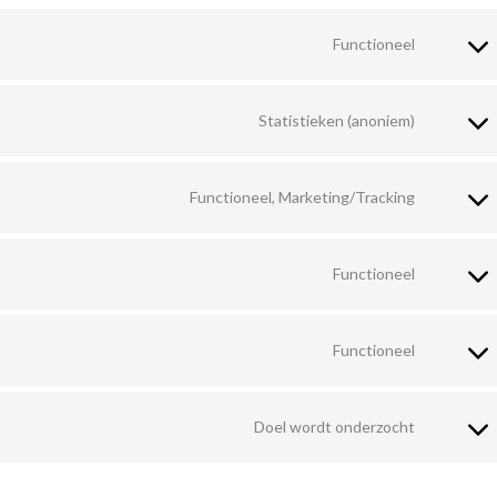
Functioneel
Consent
to
Statistieken (anoniem)
service
Consent
woocomm
to
Functioneel, Marketing/Tracking
service
Consent
elemento
to
Functioneel
service
Consent
google-
to
recaptch
Functioneel
service
Consent
wordpres
to
Doel wordt onderzocht
service
Consent
wordfen
to