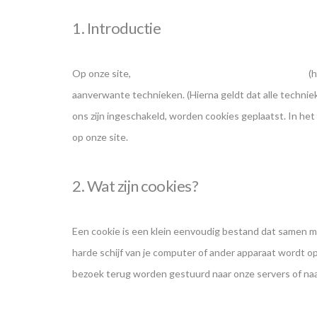
1. Introductie
Op onze site,
https://www.toinevankerkhofagency.nl
(h
aanverwante technieken. (Hierna geldt dat alle techni
ons zijn ingeschakeld, worden cookies geplaatst. In he
op onze site.
2. Wat zijn cookies?
Een cookie is een klein eenvoudig bestand dat samen m
harde schijf van je computer of ander apparaat wordt o
bezoek terug worden gestuurd naar onze servers of naa