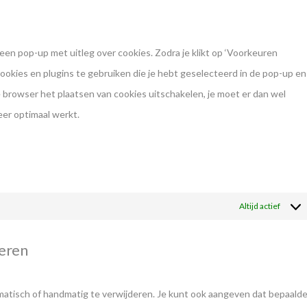
service
diversen
een pop-up met uitleg over cookies. Zodra je klikt op ‘Voorkeuren
okies en plugins te gebruiken die je hebt geselecteerd in de pop-up en
je browser het plaatsen van cookies uitschakelen, je moet er dan wel
eer optimaal werkt.
Altijd actief
deren
matisch of handmatig te verwijderen. Je kunt ook aangeven dat bepaald