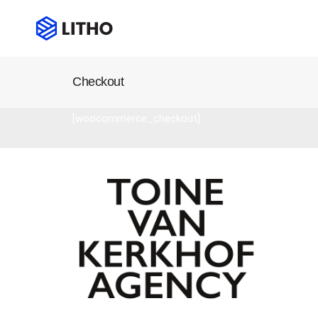
Checkout
[woocommerce_checkout]