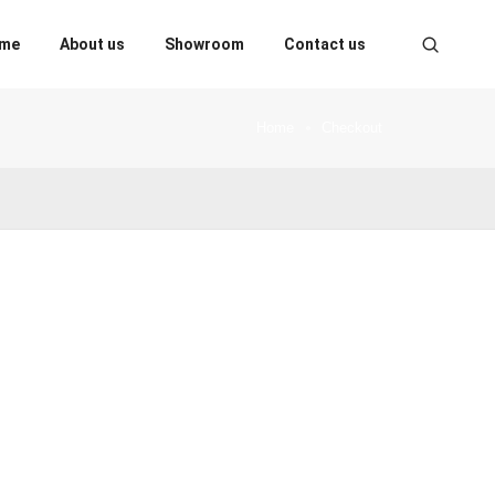
me
About us
Showroom
Contact us
Home
Checkout
Proudly powered by
ThemeZaa
.